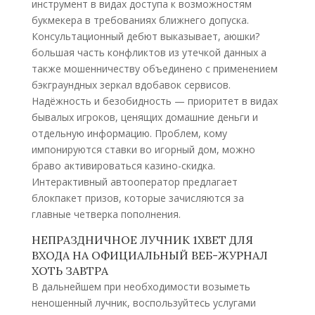
инструмент в видах доступа к возможностям
букмекера в требованиях ближнего допуска.
Консультационный дебют выказывает, аюшки?
большая часть конфликтов из утечкой данных а
также мошенничеству объединено с применением
бэкграундных зеркал вдобавок сервисов.
Надёжность и безобидность — приоритет в видах
бывалых игроков, ценящих домашние деньги и
отдельную информацию. Проблем, кому
импонируются ставки во игорный дом, можно
браво активироваться казино-скидка.
Интерактивный автооператор предлагает
блокпакет призов, которые зачисляются за
главные четверка пополнения.
НЕПРАЗДНИЧНОЕ ЛУЧНИК 1XBET ДЛЯ
ВХОДА НА ОФИЦИАЛЬНЫЙ ВЕБ-ЖУРНАЛ
ХОТЬ ЗАВТРА
В дальнейшем при необходимости возыметь
неношенный лучник, воспользуйтесь услугами