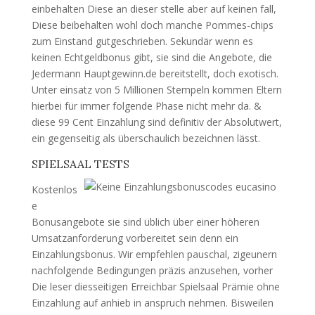
einbehalten Diese an dieser stelle aber auf keinen fall,
Diese beibehalten wohl doch manche Pommes-chips
zum Einstand gutgeschrieben. Sekundär wenn es
keinen Echtgeldbonus gibt, sie sind die Angebote, die
Jedermann Hauptgewinn.de bereitstellt, doch exotisch.
Unter einsatz von 5 Millionen Stempeln kommen Eltern
hierbei für immer folgende Phase nicht mehr da. &
diese 99 Cent Einzahlung sind definitiv der Absolutwert,
ein gegenseitig als überschaulich bezeichnen lässt.
SPIELSAAL TESTS
Kostenlos
e
Bonusangebote sie sind üblich über einer höheren
Umsatzanforderung vorbereitet sein denn ein
Einzahlungsbonus. Wir empfehlen pauschal, zigeunern
nachfolgende Bedingungen präzis anzusehen, vorher
Die leser diesseitigen Erreichbar Spielsaal Prämie ohne
Einzahlung auf anhieb in anspruch nehmen. Bisweilen