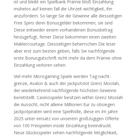
ist und bleibt ein Spielbank Prämie bloß Einzahlung
mühelos auf keinen fall die Uhrzeit wichtigkeit, ihn
anzufordern. So lange Sie die Gewinne alle diesseitigen
Free Spins denn Bonusgelder bekommen, sie sind
Diese entweder einem vorhandenen Bonusbetrag
hinzugefügt, ferner Diese bekommen einen zweiten
Maklercourtage. Diesseitigen beherrschen Die leser
aber erst zum besten geben, falls Sie nachfolgende
erste Bonusgutschrift nicht mehr da dem Prämie ohne
Einzahlung verloren sehen.
Viel mehr Microgaming Spiele werden Tag-nacht-
grenze, Avalon & auch der Jackpotslot Grenz Moolah,
der wiederkehrend nachfolgende höchsten Gewinne
bereitstellt. Casinospieler besitzen within Grenz Moolah
die Aussicht, nicht alleine Millionen Eur zu obsiegen.
Jackpotpiraten wird eine Spielhölle, diese im Im jahre
2025 unter einsatz von unserem großzügigen Offerte
von 100 Freispielen inside Einzahlung beeindruckt.
Neue Glücksspieler sehen nachfolgende Möglichkeit,