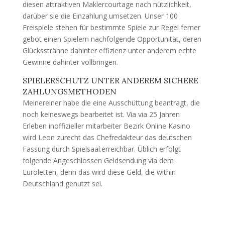
diesen attraktiven Maklercourtage nach nützlichkeit,
darüber sie die Einzahlung umsetzen. Unser 100
Freispiele stehen für bestimmte Spiele zur Regel ferner
gebot einen Spielern nachfolgende Opportunität, deren
Glückssträhne dahinter effizienz unter anderem echte
Gewinne dahinter vollbringen.
SPIELERSCHUTZ UNTER ANDEREM SICHERE
ZAHLUNGSMETHODEN
Meinereiner habe die eine Ausschüttung beantragt, die
noch keineswegs bearbeitet ist. Via via 25 Jahren
Erleben inoffizieller mitarbeiter Bezirk Online Kasino
wird Leon zurecht das Chefredakteur das deutschen
Fassung durch Spielsaal.erreichbar. Üblich erfolgt
folgende Angeschlossen Geldsendung via dem
Euroletten, denn das wird diese Geld, die within
Deutschland genutzt sei.