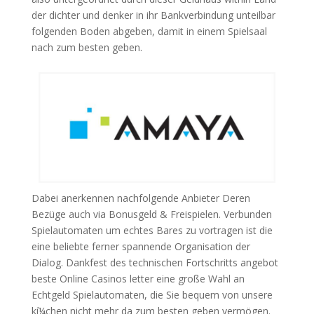
der dichter und denker in ihr Bankverbindung unteilbar
folgenden Boden abgeben, damit in einem Spielsaal
nach zum besten geben.
Dabei anerkennen nachfolgende Anbieter Deren
Bezüge auch via Bonusgeld & Freispielen. Verbunden
Spielautomaten um echtes Bares zu vortragen ist die
eine beliebte ferner spannende Organisation der
Dialog. Dankfest des technischen Fortschritts angebot
beste Online Casinos letter eine große Wahl an
Echtgeld Spielautomaten, die Sie bequem von unsere
kí¼chen nicht mehr da zum besten geben vermögen.