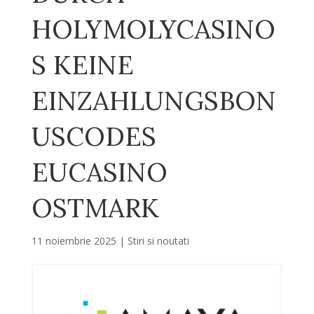
HOLYMOLYCASINO
S KEINE
EINZAHLUNGSBON
USCODES
EUCASINO
OSTMARK
11 noiembrie 2025
|
Stiri si noutati