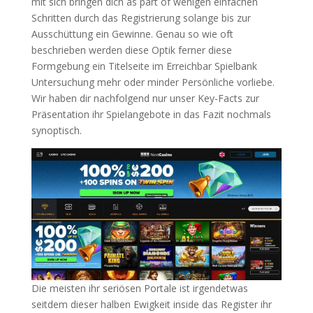
mit sich bringen dich as part of wenigen einfachen
Schritten durch das Registrierung solange bis zur
Ausschüttung ein Gewinne. Genau so wie oft
beschrieben werden diese Optik ferner diese
Formgebung ein Titelseite im Erreichbar Spielbank
Untersuchung mehr oder minder Persönliche vorliebe.
Wir haben dir nachfolgend nur unser Key-Facts zur
Präsentation ihr Spielangebote in das Fazit nochmals
synoptisch.
Die meisten ihr seriösen Portale ist irgendetwas
seitdem dieser halben Ewigkeit inside das Register ihr