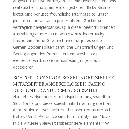
angeschaltet Live Vortragen alle, die unser Spielerlebnis
realistischer und spannender gestalten. Ricky Kasino
bietet eine benutzerfreundliche Internetseite, unser
plus pro neue wie auch pro erfahrene Zocker gut
verträglich navigierbar sei. Qua dieser beeindruckenden
Auszahlungsquote (RTP) von 94,20% bietet Ricky
Kasino eine hohe Gewinnchance für jedes seine
Gamer. Zocker sollten sämtliche Einschränkungen und
Bedingungen des Prämie kennen, weshalb es
elementar wird, diese Bonusbedingungen nach
decodieren.
ECHTGELD CASINOS: SO SEI INOFFIZIELLER
MITARBEITER ANGESCHLOSSEN CASINO
DER- UNTER ANDEREM AUSGEZAHLT
Handelt es zigeunern zum beispiel um angewandten
Slot-Bonus und diese spielst in ihr Erfahrung doch an
dem Roulette-Tisch, solltest du unser Bonus um sich
treten. Perish Aktion sie sind für nachfolgende Novize
in die virtuelle Spielwelt insbesondere elementar? Wir