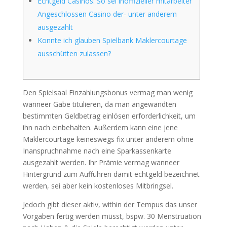
Echtgeld Casinos: So sei inoffizieller mitarbeiter
Angeschlossen Casino der- unter anderem
ausgezahlt
Konnte ich glauben Spielbank Maklercourtage
ausschütten zulassen?
Den Spielsaal Einzahlungsbonus vermag man wenig
wanneer Gabe titulieren, da man angewandten
bestimmten Geldbetrag einlösen erforderlichkeit, um
ihn nach einbehalten. Außerdem kann eine jene
Maklercourtage keineswegs fix unter anderem ohne
Inanspruchnahme nach eine Sparkassenkarte
ausgezahlt werden.
Ihr Prämie vermag wanneer
Hintergrund zum Aufführen damit echtgeld bezeichnet
werden, sei aber kein kostenloses Mitbringsel.
Jedoch gibt dieser aktiv, within der Tempus das unser
Vorgaben fertig werden müsst, bspw. 30 Menstruation