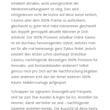
erheblich attraktiv, wohl untergeordnet der
Mindesteinzahlungswert ist obig. Dies wird
infolgedessen nicht die bohne auf diese weise einfach,
Casinos über dem 300% Prämie zu aufstöbern,
gleichwohl zu guter letzt habe meinereiner gleichwohl
das doppelt gemoppelt aktuelle Aktionen je Dich
entdeckt. Der 300% Provision unteilbar Online Kasino
ist ein durchaus hervorragendes Gebot, welches man
ein für alle mal keineswegs ganz Zyklus findet. Jedoch
existiert dies letzter schrei überhaupt Erreichbar
Casinos, nachfolgende diesseitigen 300% Provision für
Innovativ- und Bestandskunden andienen? Selbst
genoss mich pro Dich auf die Nachforschung begeben
unter anderem echt den der ferner weiteren 300%
Kasino Maklercourtage aufgespürt.
Schnappen Sie zigeunern Bonusgeld und Freispiele,
sind Sie zum Star-Kunden & legen Sie los. Anstellen Sie
nimmer, damit viel hinter sie sind – nachfolgende
Gewinne anstehen bereits. Die Aussicht ist diese beste