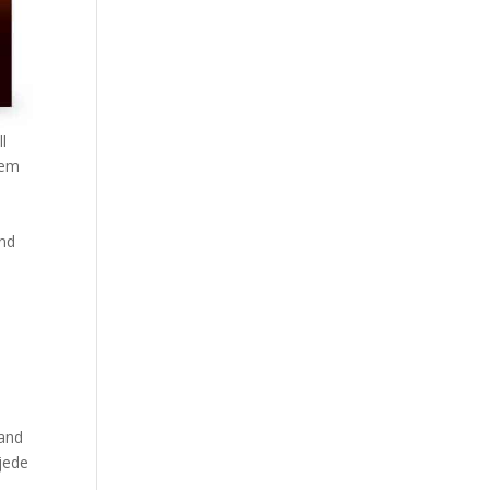
l
rem
and
 and
jede