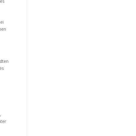
tes
ei
eben
ndten
des
,
ter