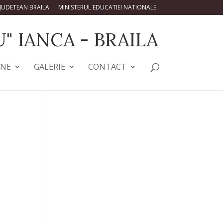
JUDETEAN BRAILA
MINISTERUL EDUCATIEI NATIONALE
 IANCA - BRAILA
ENE
GALERIE
CONTACT