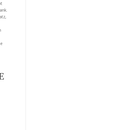
bt
ank.
atz,
h
se
E