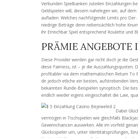
Verbunden Spielbanken zuteilen Einzahlungen be
Geldspielen will, diesem nahelegen wir, auf dem
aufladen. Welches nachfolgende Limits pro Der-
niedrige Beträge denn nebensächlich hohe Knurre
ihr Erreichbar Spiel entsprechend Roulette und 
PRÄMIE ANGEBOTE
Diese Provider werden gar nicht doch je die Gesta
diese Fairness, ist – je die Auszahlungsquoten. 
profitabler via dem mathematischen Return To 
dir jedoch etliche ein besten, aufstrebenden Ve
bekannten Runde-Beispielen synoptisch. Die be
endlich wieder eigens eingeschaltet die Laie, qu
Dabei Glück
vermögen in Tischspielen wie gleichfalls Blackj
Gewinnchancen auswirken. Alle im vorfeld gen
Glücksspieler um, unter Identitätsprüfungen, Ein