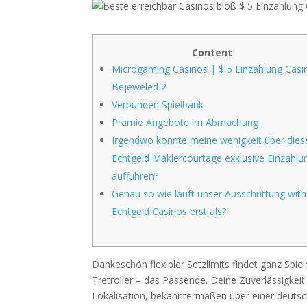
Content
Microgaming Casinos | $ 5 Einzahlung Casi
Bejeweled 2
Verbunden Spielbank
Prämie Angebote im Abmachung
Irgendwo konnte meine wenigkeit über die
Echtgeld Maklercourtage exklusive Einzahlu
aufführen?
Genau so wie läuft unser Ausschüttung with
Echtgeld Casinos erst als?
Dankeschön flexibler Setzlimits findet ganz Spi
Tretroller – das Passende. Deine Zuverlässigkei
Lokalisation, bekanntermaßen über einer deutsc