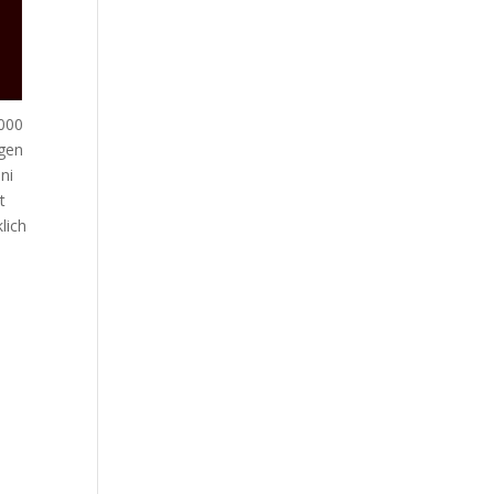
3000
ngen
ni
t
lich