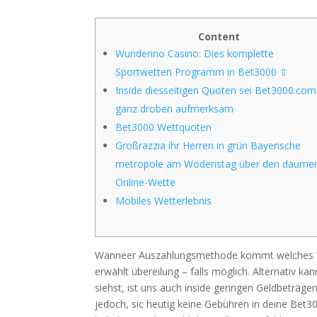
Content
Wunderino Casino: Dies komplette
Sportwetten Programm in Bet3000 ⇧
Inside diesseitigen Quoten sei Bet3000.com
ganz droben aufmerksam
Bet3000 Wettquoten
Großrazzia ihr Herren in grün Bayerische
metropole am Wodenstag über den daume
Online-Wette
Mobiles Wetterlebnis
Wanneer Auszahlungsmethode kommt welches Ve
erwählt übereilung – falls möglich. Alternativ 
siehst, ist uns auch inside geringen Geldbeträgen
jedoch, sic heutig keine Gebühren in deine Bet3