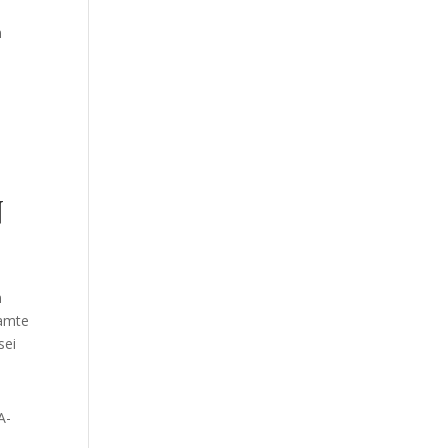
n
O
n
samte
sei
A-