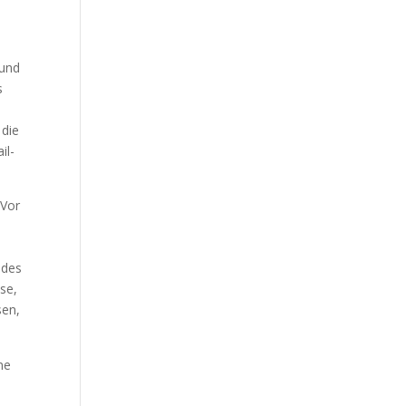
 und
s
 die
il-
 Vor
,
edes
se,
sen,
ne