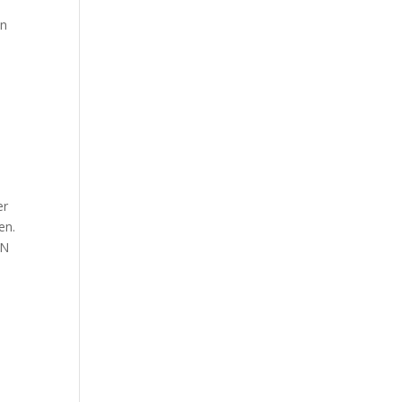
en
er
en.
PN