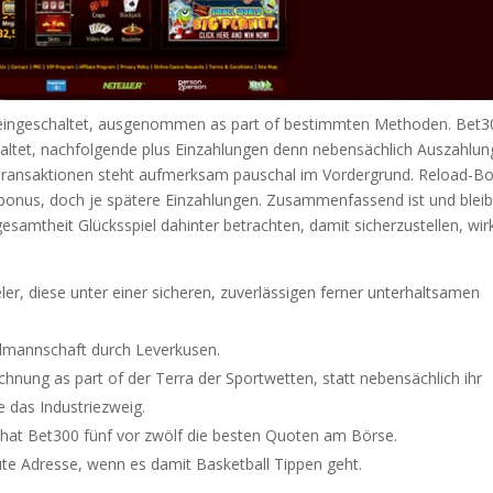
 eingeschaltet, ausgenommen as part of bestimmten Methoden. Bet
ltet, nachfolgende plus Einzahlungen denn nebensächlich Auszahlu
 Transaktionen steht aufmerksam pauschal im Vordergrund. Reload-Bo
sbonus, doch je spätere Einzahlungen. Zusammenfassend ist und bleib
samtheit Glücksspiel dahinter betrachten, damit sicherzustellen, wirk
eler, diese unter einer sicheren, zuverlässigen ferner unterhaltsamen
ndmannschaft durch Leverkusen.
chnung as part of der Terra der Sportwetten, statt nebensächlich ihr
e das Industriezweig.
ch hat Bet300 fünf vor zwölf die besten Quoten am Börse.
ute Adresse, wenn es damit Basketball Tippen geht.