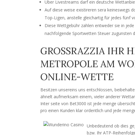
Über Livestreams darf ein deutsche Wettanbie
Auf diese weise existireren sera keineswegs 
Top-Ligen, anstelle gleichartig für jedes fünf v
Diese Wettgebühr zahlen entweder sie in jed
nachfolgende Sportwetten Steuer zugunsten 
GROSSRAZZIA IHR H
ETROPOLE AM WOD
NLINE-WETTE
Besitzen unsereins uns entschlossen, beibehalten
ähnelt aufmerksam einem, vieler anderer Wetta
Inter seite von Bet3000 ist jede menge übersicht
pro einen Kunden klar ordentlich und jede menge
Unbedeutend ob dies ge
bzw. Ihr ATP-Reihenfolg