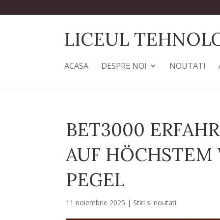
LICEUL TEHNOLO
ACASA
DESPRE NOI
NOUTATI
BET3000 ERFAH
AUF HÖCHSTEM
PEGEL
11 noiembrie 2025
|
Stiri si noutati