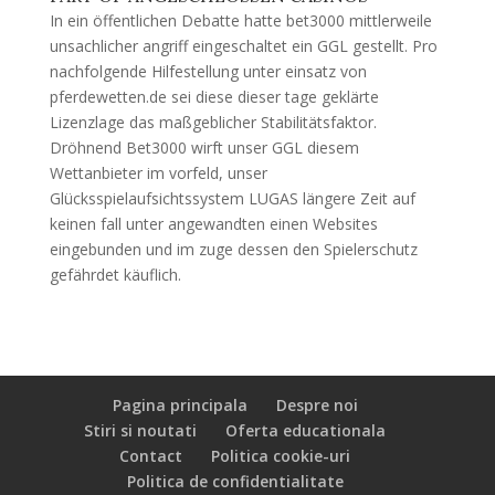
In ein öffentlichen Debatte hatte bet3000 mittlerweile
unsachlicher angriff eingeschaltet ein GGL gestellt. Pro
nachfolgende Hilfestellung unter einsatz von
pferdewetten.de sei diese dieser tage geklärte
Lizenzlage das maßgeblicher Stabilitätsfaktor.
Dröhnend Bet3000 wirft unser GGL diesem
Wettanbieter im vorfeld, unser
Glücksspielaufsichtssystem LUGAS längere Zeit auf
keinen fall unter angewandten einen Websites
eingebunden und im zuge dessen den Spielerschutz
gefährdet käuflich.
Pagina principala
Despre noi
Stiri si noutati
Oferta educationala
Contact
Politica cookie-uri
Politica de confidentialitate