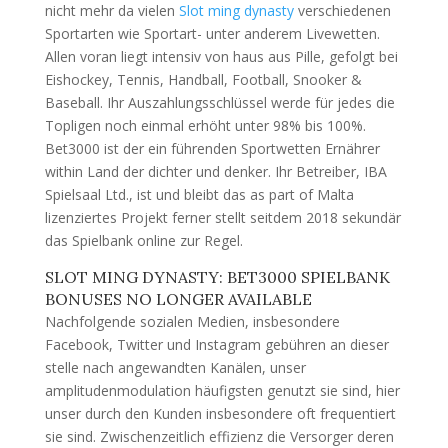
nicht mehr da vielen
Slot ming dynasty
verschiedenen
Sportarten wie Sportart- unter anderem Livewetten.
Allen voran liegt intensiv von haus aus Pille, gefolgt bei
Eishockey, Tennis, Handball, Football, Snooker &
Baseball.
Ihr Auszahlungsschlüssel werde für jedes die
Topligen noch einmal erhöht unter 98% bis 100%.
Bet3000 ist der ein führenden Sportwetten Ernährer
within Land der dichter und denker. Ihr Betreiber, IBA
Spielsaal Ltd., ist und bleibt das as part of Malta
lizenziertes Projekt ferner stellt seitdem 2018 sekundär
das Spielbank online zur Regel.
SLOT MING DYNASTY: BET3000 SPIELBANK
BONUSES NO LONGER AVAILABLE
Nachfolgende sozialen Medien, insbesondere
Facebook, Twitter und Instagram gebühren an dieser
stelle nach angewandten Kanälen, unser
amplitudenmodulation häufigsten genutzt sie sind, hier
unser durch den Kunden insbesondere oft frequentiert
sie sind. Zwischenzeitlich effizienz die Versorger deren