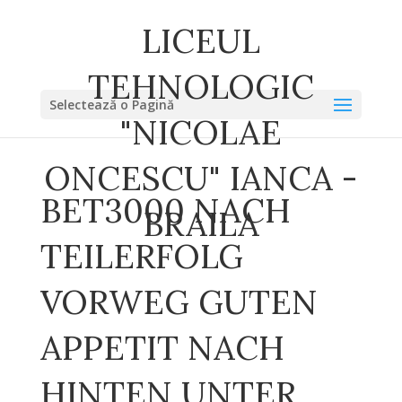
LICEUL
TEHNOLOGIC
Selectează o Pagină
"NICOLAE
ONCESCU" IANCA -
BET3000 NACH
BRAILA
TEILERFOLG
VORWEG GUTEN
APPETIT NACH
HINTEN UNTER