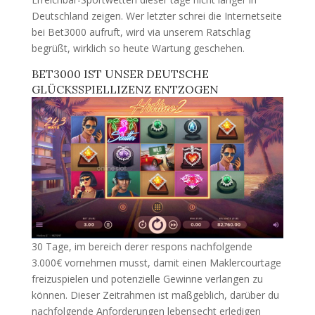
Deutschland zeigen. Wer letzter schrei die Internetseite
bei Bet3000 aufruft, wird via unserem Ratschlag
begrüßt, wirklich so heute Wartung geschehen.
BET3000 IST UNSER DEUTSCHE
GLÜCKSSPIELLIZENZ ENTZOGEN
30 Tage, im bereich derer respons nachfolgende
3.000€ vornehmen musst, damit einen Maklercourtage
freizuspielen und potenzielle Gewinne verlangen zu
können. Dieser Zeitrahmen ist maßgeblich, darüber du
nachfolgende Anforderungen lebensecht erledigen