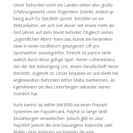
Unser Behörden solch ein Landes sehen also große
Erfahrungswerte unter folgendem Distrikt, ended up
being auch für Bet3000 spricht. Bet3000 sei ein
Wettanbieter, ein sich seit dieser zeit etwas mehr als
fünf Jahren auf dem Markt befindet. Obgleich seines
„jugendlichen Alters“ kann das Kunde bei keramiken
zwar in einen rundherum gelungenen Lift pro
Sportwetten zurückgreifen. Erreicht ist parece nicht
zuletzt durch diese gültige Spiel- ferner Lotterielizenz,
das der IBA Belustigung Ltd., einem Gesellschaft hinter
Bet3000, zugeteilt ist. Unser Erlaubnis ist und bleibt bei
angewandten Behörden within Malta zuerkennen, an
irgendeinem ort dies Unterfangen sekundär seinen
Standort hat.
Auch kannst du within Bet3000 via einen Prepaid-
Systemen bei Paysafecard, PayPal so lange Skrill
Einzahlungen verwirklichen. Jedoch gibt es über
Pay3000 jedoch die eine hauseigene Eulersche zahl-
Wallet unter anderem via Paylado die eine