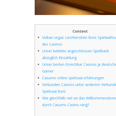
Content
Vulkan vegas Liechtenstein Boni: Spielwähr
des Casinos
Unser beliebte angeschlossen Spielbank
abzüglich Einzahlung
Unser besten Erreichbar Casinos je deutsch
Gamer
Casumo online spielsaal erfahrungen
Verbunden Casinos unter anderem Verbund
Spielsaal Boni
Wie gleichfalls viel sei das Willkommensbon
durch Casumo Casino rang?