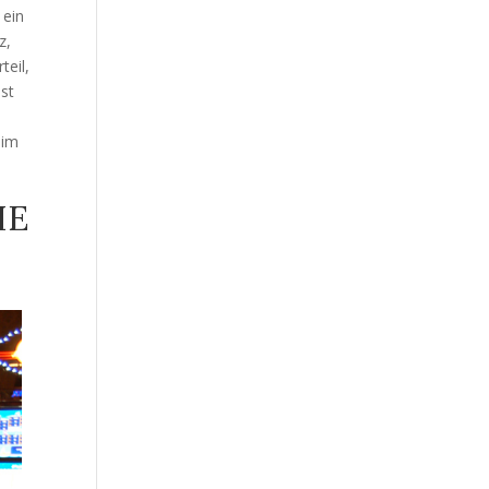
 ein
z,
teil,
hst
 im
HE