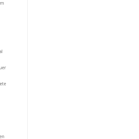
rem
al
uer
tete
gen