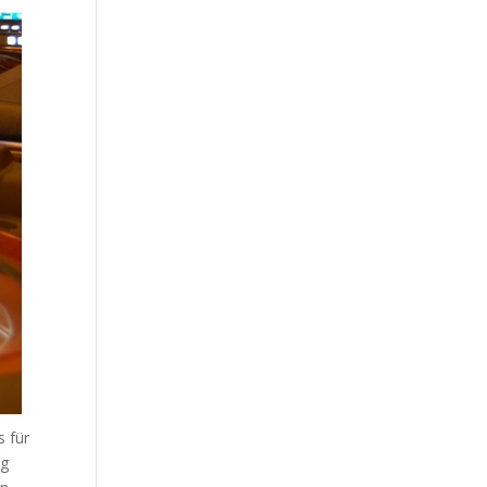
s für
eg