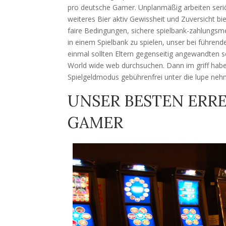
pro deutsche Gamer. Unplanmäßig arbeiten seriös
weiteres Bier aktiv Gewissheit und Zuversicht b
faire Bedingungen, sichere spielbank-zahlungsm
in einem Spielbank zu spielen, unser bei führende
einmal sollten Eltern gegenseitig angewandten se
World wide web durchsuchen. Dann im griff haben
Spielgeldmodus gebührenfrei unter die lupe neh
UNSER BESTEN ERRE
GAMER