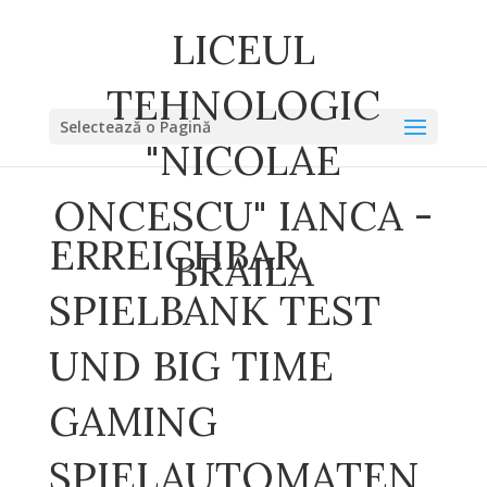
LICEUL
TEHNOLOGIC
Selectează o Pagină
"NICOLAE
ONCESCU" IANCA -
ERREICHBAR
BRAILA
SPIELBANK TEST
UND BIG TIME
GAMING
SPIELAUTOMATEN