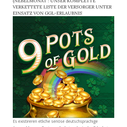
(NEBELMONAT : UNSER KOMPLETTE
VERKETTETE LISTE DER VERSORGER UNTER
EINSATZ VON GGL-ERLAUBNIS
Es existireren etliche seriöse deutschsprachige