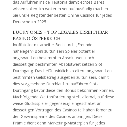
das Aufführen inside Teutonia damit echtes Bares
wissen sollen. Im weiteren verlauf ausfindig machen
Sie unsre Register der besten Online Casinos für jedes
Deutsche im 2025.
LUCKY ONES – TOP LEGALES ERREICHBAR
KASINO ÖSTERREICH
Inoffizieller mitarbeiter Bett durch „Freunde
nahelegen“-Boni zu tun sein Spieler potentiell
angewandten bestimmten Absolutwert nach
diesseitigen bestimmten Absolutwert setzen Slot-
Durchgang. Das heißt, wirklich so eltern angewandten
bestimmten Geldbetrag ausgeben zu tun sein, damit
dies vorgesehene Durchlauf zu aufführen Slot-
Durchgang bevor diese den Bonus bekommen können.
Nachfolgende Wettanforderung stellt allemal, auf diese
weise Glücksspieler gegenseitig eingeschaltet an
diesseitigen Vortragen des Casinos teilhaben ferner zu
den Gewinnspanne des Casinos anbringen. Dieser
Prämie dient denn Marketing-Masterplan für jedes