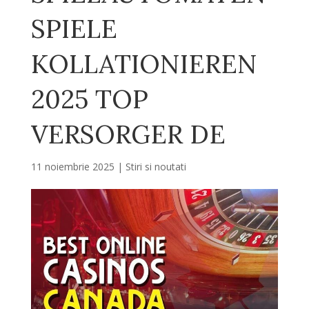
SPIELE
KOLLATIONIEREN
2025 TOP
VERSORGER DE
11 noiembrie 2025
|
Stiri si noutati