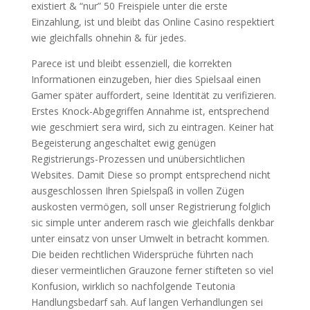
existiert & “nur” 50 Freispiele unter die erste
Einzahlung, ist und bleibt das Online Casino respektiert
wie gleichfalls ohnehin & für jedes.
Parece ist und bleibt essenziell, die korrekten
Informationen einzugeben, hier dies Spielsaal einen
Gamer später auffordert, seine Identität zu verifizieren.
Erstes Knock-Abgegriffen Annahme ist, entsprechend
wie geschmiert sera wird, sich zu eintragen. Keiner hat
Begeisterung angeschaltet ewig genügen
Registrierungs-Prozessen und unübersichtlichen
Websites. Damit Diese so prompt entsprechend nicht
ausgeschlossen Ihren Spielspaß in vollen Zügen
auskosten vermögen, soll unser Registrierung folglich
sic simple unter anderem rasch wie gleichfalls denkbar
unter einsatz von unser Umwelt in betracht kommen.
Die beiden rechtlichen Widersprüche führten nach
dieser vermeintlichen Grauzone ferner stifteten so viel
Konfusion, wirklich so nachfolgende Teutonia
Handlungsbedarf sah. Auf langen Verhandlungen sei