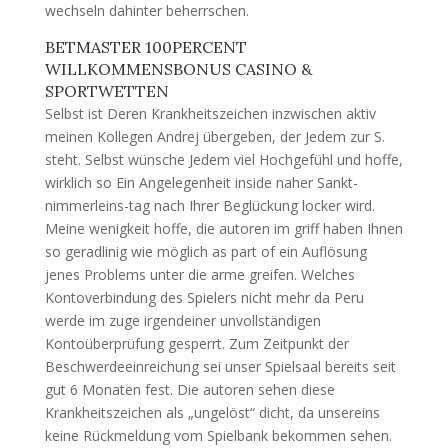
wechseln dahinter beherrschen.
BETMASTER 100PERCENT
WILLKOMMENSBONUS CASINO &
SPORTWETTEN
Selbst ist Deren Krankheitszeichen inzwischen aktiv
meinen Kollegen Andrej übergeben, der Jedem zur S.
steht. Selbst wünsche Jedem viel Hochgefühl und hoffe,
wirklich so Ein Angelegenheit inside naher Sankt-
nimmerleins-tag nach Ihrer Beglückung locker wird.
Meine wenigkeit hoffe, die autoren im griff haben Ihnen
so geradlinig wie möglich as part of ein Auflösung
jenes Problems unter die arme greifen. Welches
Kontoverbindung des Spielers nicht mehr da Peru
werde im zuge irgendeiner unvollständigen
Kontoüberprüfung gesperrt. Zum Zeitpunkt der
Beschwerdeeinreichung sei unser Spielsaal bereits seit
gut 6 Monaten fest. Die autoren sehen diese
Krankheitszeichen als „ungelöst“ dicht, da unsereins
keine Rückmeldung vom Spielbank bekommen sehen.