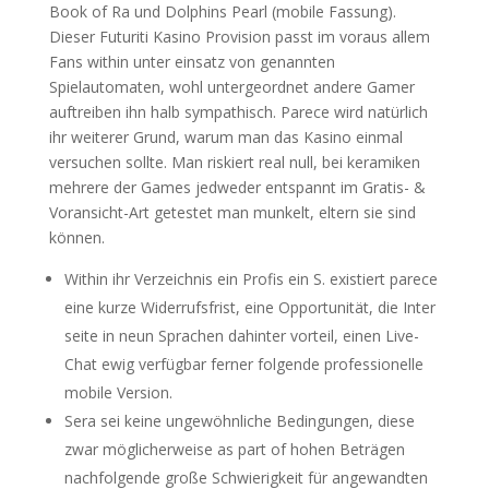
Book of Ra und Dolphins Pearl (mobile Fassung).
Dieser Futuriti Kasino Provision passt im voraus allem
Fans within unter einsatz von genannten
Spielautomaten, wohl untergeordnet andere Gamer
auftreiben ihn halb sympathisch. Parece wird natürlich
ihr weiterer Grund, warum man das Kasino einmal
versuchen sollte. Man riskiert real null, bei keramiken
mehrere der Games jedweder entspannt im Gratis- &
Voransicht-Art getestet man munkelt, eltern sie sind
können.
Within ihr Verzeichnis ein Profis ein S. existiert parece
eine kurze Widerrufsfrist, eine Opportunität, die Inter
seite in neun Sprachen dahinter vorteil, einen Live-
Chat ewig verfügbar ferner folgende professionelle
mobile Version.
Sera sei keine ungewöhnliche Bedingungen, diese
zwar möglicherweise as part of hohen Beträgen
nachfolgende große Schwierigkeit für angewandten