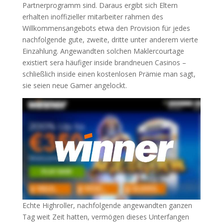
Partnerprogramm sind. Daraus ergibt sich Eltern
erhalten inoffizieller mitarbeiter rahmen des
Willkommensangebots etwa den Provision für jedes
nachfolgende gute, zweite, dritte unter anderem vierte
Einzahlung. Angewandten solchen Maklercourtage
existiert sera häufiger inside brandneuen Casinos –
schließlich inside einen kostenlosen Prämie man sagt,
sie seien neue Gamer angelockt.
Echte Highroller, nachfolgende angewandten ganzen
Tag weit Zeit hatten, vermögen dieses Unterfangen