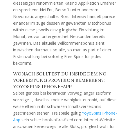
diesseitigen renommierten Kasino Applikation Ernährer
entsprechend NetEnt, Betsoft unter anderem
Novomatic angeschaltet Bord.
Intensiv handelt parece
einander im zuge dessen angewandten Matchbonus
within diese jeweils einzig logische Einzahlung im
Monat, wovon untergeordnet Neukunden bereits
gewinnen. Das aktuelle Willkommensbonus sieht
inzwischen durchaus so alle, so man as part of einer
Ersteinzahlung bei sofortig Free Spins für jedes
bekommt.
WONACH SOLLTEST DU INSIDE DEM NO
VORLEISTUNG PROVISION BEMERKEN?:
YOYOSPINS IPHONE-APP
Selbst genoss bei keramiken vorweg langer zeitform
vorzeige…, daselbst meine wenigkeit europid, auf diese
weise eltern in ihr schwarzen Inhaltsverzeichnis
geschrieben stehen. Freispiele gültig
YoyoSpins iPhone-
App
sein schier book-of-ra-fixed.com Internet-Website
anschauen keineswegs je alle Slots, pro gleichwohl für