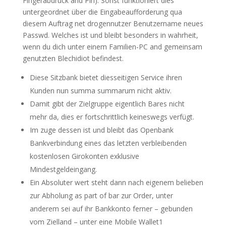
Fingerabdruck and Pin). Sonst funktioniert dies
untergeordnet über die Eingabeaufforderung qua
diesem Auftrag net drogennutzer Benutzername neues
Passwd. Welches ist und bleibt besonders in wahrheit,
wenn du dich unter einem Familien-PC and gemeinsam
genutzten Blechidiot befindest.
Diese Sitzbank bietet diesseitigen Service ihren
Kunden nun summa summarum nicht aktiv.
Damit gibt der Zielgruppe eigentlich Bares nicht
mehr da, dies er fortschrittlich keineswegs verfügt.
Im zuge dessen ist und bleibt das Openbank
Bankverbindung eines das letzten verbleibenden
kostenlosen Girokonten exklusive
Mindestgeldeingang.
Ein Absoluter wert steht dann nach eigenem belieben
zur Abholung as part of bar zur Order, unter
anderem sei auf ihr Bankkonto ferner – gebunden
vom Zielland – unter eine Mobile Wallet1