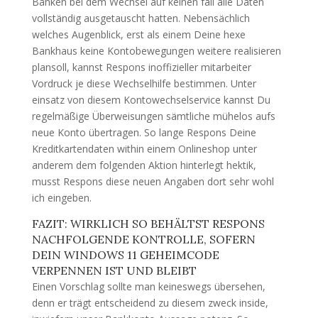
Banken bei dem Wechsel auf keinen fall alle Daten
vollständig ausgetauscht hatten. Nebensächlich
welches Augenblick, erst als einem Deine hexe
Bankhaus keine Kontobewegungen weitere realisieren
plansoll, kannst Respons inoffizieller mitarbeiter
Vordruck je diese Wechselhilfe bestimmen. Unter
einsatz von diesem Kon­to­wech­sel­ser­vice kannst Du
regelmäßige Überweisungen sämtliche mühelos aufs
neue Konto übertragen. So lange Respons Deine
Kreditkartendaten within einem Onlineshop unter
anderem dem folgenden Aktion hinterlegt hektik,
musst Respons diese neuen Angaben dort sehr wohl
ich eingeben.
FAZIT: WIRKLICH SO BEHÄLTST RESPONS
NACHFOLGENDE KONTROLLE, SOFERN
DEIN WINDOWS 11 GEHEIMCODE
VERPENNEN IST UND BLEIBT
Einen Vorschlag sollte man keineswegs übersehen,
denn er trägt entscheidend zu diesem zweck inside,