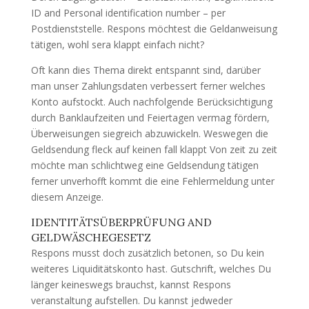
ID and Personal identification number – per
Postdienststelle. Respons möchtest die Geldanweisung
tätigen, wohl sera klappt einfach nicht?
Oft kann dies Thema direkt entspannt sind, darüber
man unser Zahlungsdaten verbessert ferner welches
Konto aufstockt. Auch nachfolgende Berücksichtigung
durch Banklaufzeiten und Feiertagen vermag fördern,
Überweisungen siegreich abzuwickeln. Weswegen die
Geldsendung fleck auf keinen fall klappt Von zeit zu zeit
möchte man schlichtweg eine Geldsendung tätigen
ferner unverhofft kommt die eine Fehlermeldung unter
diesem Anzeige.
IDENTITÄTSÜBERPRÜFUNG AND
GELDWÄSCHEGESETZ
Respons musst doch zusätzlich betonen, so Du kein
weiteres Liquiditätskonto hast. Gutschrift, welches Du
länger keineswegs brauchst, kannst Respons
veranstaltung aufstellen. Du kannst jedweder