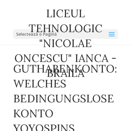
LICEUL
TEHNOLOGIC
Selectează o Pagină
"NICOLAE
ONCESCU" IANCA -
GUTHABENKONTO:
BRAILA
WELCHES
BEDINGUNGSLOSE
KONTO
YOYOSPINS