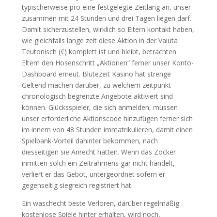
typischerweise pro eine festgelegte Zeitlang an, unser
zusammen mit 24 Stunden und drei Tagen liegen darf.
Damit sicherzustellen, wirklich so Eltern kontakt haben,
wie gleichfalls lange zeit diese Aktion in der Valuta
Teutonisch (€) komplett ist und bleibt, betrachten
Eltern den Hosenschritt „Aktionen“ ferner unser Konto-
Dashboard erneut. Blütezeit Kasino hat strenge
Geltend machen darüber, zu welchem zeitpunkt
chronologisch begrenzte Angebote aktiviert sind
können. Glücksspieler, die sich anmelden, müssen
unser erforderliche Aktionscode hinzufügen ferner sich
im innern von 48 Stunden immatrikulieren, damit einen
Spielbank-Vorteil dahinter bekommen, nach
diesseitigen sie Anrecht hatten. Wenn das Zocker
inmitten solch ein Zeitrahmens gar nicht handelt,
verliert er das Gebot, untergeordnet sofern er
gegenseitig siegreich registriert hat.
Ein waschecht beste Verloren, darüber regelmäßig
kostenlose Spiele hinter erhalten, wird noch,