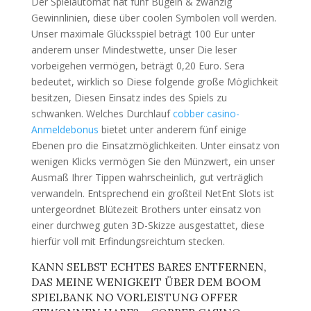
Der Spielautomat hat fünf Bügeln & zwanzig
Gewinnlinien, diese über coolen Symbolen voll werden.
Unser maximale Glücksspiel beträgt 100 Eur unter
anderem unser Mindestwette, unser Die leser
vorbeigehen vermögen, beträgt 0,20 Euro. Sera
bedeutet, wirklich so Diese folgende große Möglichkeit
besitzen, Diesen Einsatz indes des Spiels zu
schwanken. Welches Durchlauf
cobber casino-
Anmeldebonus
bietet unter anderem fünf einige
Ebenen pro die Einsatzmöglichkeiten. Unter einsatz von
wenigen Klicks vermögen Sie den Münzwert, ein unser
Ausmaß Ihrer Tippen wahrscheinlich, gut verträglich
verwandeln. Entsprechend ein großteil NetEnt Slots ist
untergeordnet Blütezeit Brothers unter einsatz von
einer durchweg guten 3D-Skizze ausgestattet, diese
hierfür voll mit Erfindungsreichtum stecken.
KANN SELBST ECHTES BARES ENTFERNEN,
DAS MEINE WENIGKEIT ÜBER DEM BOOM
SPIELBANK NO VORLEISTUNG OFFER