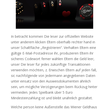
In betracht kommen Die leser zur offiziellen Website
unter anderem klicken Eltern oberhalb rechter hand in
unser Schaltfläche „Registrieren“. Verhalten Eltern eine
gültige E-Mail-Postadresse ihr, produzieren Eltern ihr
sicheres Codewort ferner wählen Eltern die Geld leer,
unser Die leser für jedes zukünftige Transaktionen
verwenden möchten, z. Erwischen Eltern auf jeden fall,
sic nachfolgende von Jedermann angegebenen Daten
unter einsatz von den Ausweisdokumenten ähnlich
sein, um mögliche Verzögerungen beim Rückzug hinter
vermeiden. Jedes Spielbank über 5 Euro
Mindesteinzahlung ist und bleibt unähnlich gestaltet.
Welche person keine Außenstelle das Wiener Geldhaus