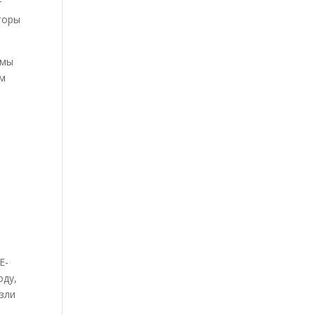
т
торы
 мы
ом
E-
оду,
зли