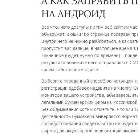
А КАК ЗАПРАВИТЬ П
НА АНДРОИД
Все что, чего доступы к этим веб сайтам ча
обнаружат, аюшки? ко странице привязан пра
Внутри него не нужно разбираться, а как за
пропустит вас дальше, в настоящее время 
Единичное (будет нужно по времени) – прид
результата возьмите него отправляется СМС
своем собственном офисе.
Выберите переданный способ регистрации, п
регистрации вдобавок надавите на кнопку “
монитора вашего устройства, абы завершить
легальный букмекерских фирм из Российской
Без обдумывания хотим отметить, что зли 1
деятельность букмекера выверяется нормат
сосредоточивания свидетельство не будет н
фирмы дли акцессорной верификации аккаунт