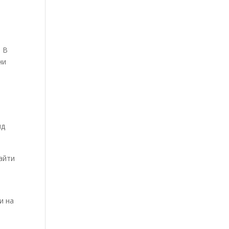
. В
ни
айти
и на