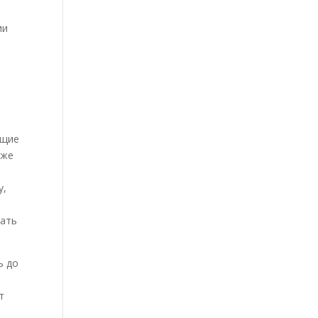
ии
ющие
 же
у,
шать
ь до
т