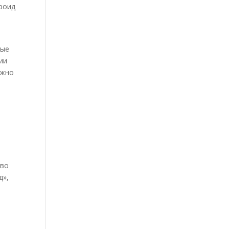
ные
ии
ожно
 во
д»,