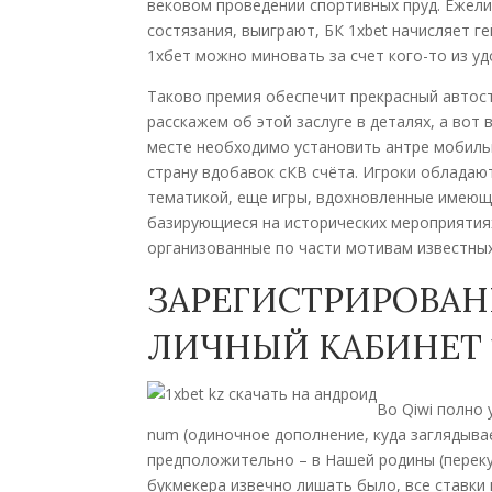
вековом проведении спортивных пруд. Ежели
состязания, выиграют, БК 1xbet начисляет г
1хбет можно миновать за счет кого-то из у
Таково премия обеспечит прекрасный автост
расскажем об этой заслуге в деталях, а вот
месте необходимо установить антре мобиль
страну вдобавок сКВ счёта. Игроки обладаю
тематикой, еще игры, вдохновленные имеющ
базирующиеся на исторических мероприятия
организованные по части мотивам известных
ЗАРЕГИСТРИРОВАНИ
ЛИЧНЫЙ КАБИНЕТ 
Во Qiwi полно 
num (одиночное дополнение, куда заглядывае
предположительно – в Нашей родины (переку
букмекера извечно лишать было, все ставк