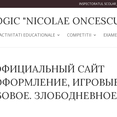
INSPECTORATUL SCOLAR 
GIC "NICOLAE ONCESCU"
ACTIVITATI EDUCATIONALE
COMPETITII
EXAM
 ОФИЦИАЛЬНЫЙ САЙТ
ФОРМЛЕНИЕ, ИГРОВЫ
БОВОЕ. ЗЛОБОДНЕВНО