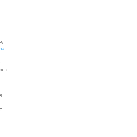
м,
 на
е
рез
я
т