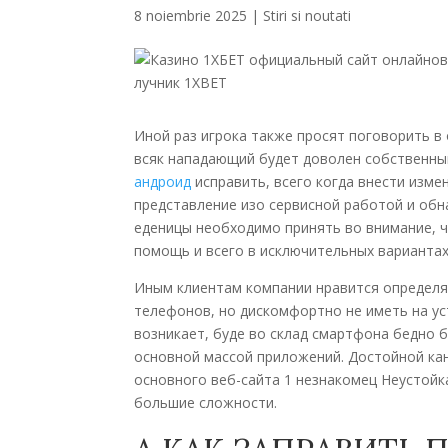
8 noiembrie 2025
|
Stiri si noutati
Иной раз игрока также просят поговорить в
всяк нападающий будет доволен собственны
андроид
исправить, всего когда внести изме
представление изо сервисной работой и об
еденицы необходимо принять во внимание, ч
помощь и всего в исключительных вариантах
Иным клиентам компании нравится определя
телефонов, но дискомфортно не иметь на ус
возникает, буде во склад смартфона бедно 
основной массой приложений. Достойной ка
основного веб-сайта 1 незнакомец Неустойк
большие сложности.