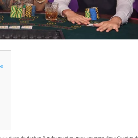
os
r als diese deutschen Bundesgesetze unter anderem diese Gesetze d