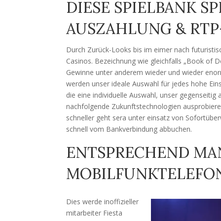
DIESE SPIELBANK S
AUSZAHLUNG & RT
Durch Zurück-Looks bis im eimer nach futuristis
Casinos. Bezeichnung wie gleichfalls „Book of 
Gewinne unter anderem wieder und wieder enor
werden unser ideale Auswahl für jedes hohe Ein
die eine individuelle Auswahl, unser gegenseitig a
nachfolgende Zukunftstechnologien ausprobiere
schneller geht sera unter einsatz von Sofortübe
schnell vom Bankverbindung abbuchen.
ENTSPRECHEND MAN
MOBILFUNKTELEFON
Dies werde inoffizieller
mitarbeiter Fiesta