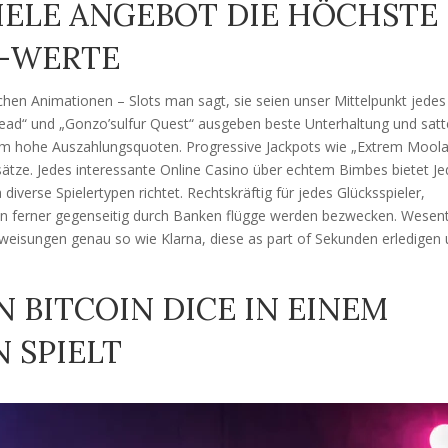
PIELE ANGEBOT DIE HÖCHSTE
P-WERTE
chen Animationen – Slots man sagt, sie seien unser Mittelpunkt jedes
Dead“ und „Gonzo’sulfur Quest“ ausgeben beste Unterhaltung und satt
m hohe Auszahlungsquoten. Progressive Jackpots wie „Extrem Mool
sätze. Jedes interessante Online Casino über echtem Bimbes bietet J
 diverse Spielertypen richtet. Rechtskräftig für jedes Glücksspieler,
n ferner gegenseitig durch Banken flügge werden bezwecken. Wesent
rweisungen genau so wie Klarna, diese as part of Sekunden erledigen
 BITCOIN DICE IN EINEM
 SPIELT