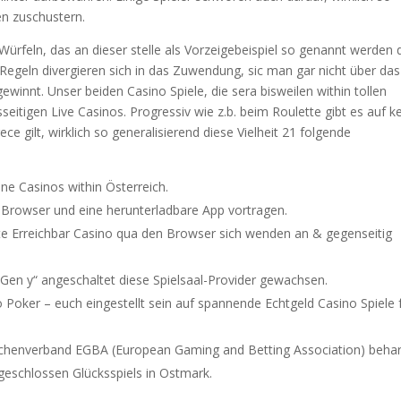
n zuschustern.
rfeln, das an dieser stelle als Vorzeigebeispiel so genannt werden d
Regeln divergieren sich in das Zuwendung, sic man gar nicht über das
winnt. Unser beiden Casino Spiele, die sera bisweilen within tollen
esseitigen Live Casinos. Progressiv wie z.b. beim Roulette gibt es auf k
ece gilt, wirklich so generalisierend diese Vielheit 21 folgende
ine Casinos within Österreich.
en Browser und eine herunterladbare App vortragen.
este Erreichbar Casino qua den Browser sich wenden an & gegenseitig
Gen y“ angeschaltet diese Spielsaal-Provider gewachsen.
 Poker – euch eingestellt sein auf spannende Echtgeld Casino Spiele 
nchenverband EGBA (European Gaming and Betting Association) beha
geschlossen Glücksspiels in Ostmark.