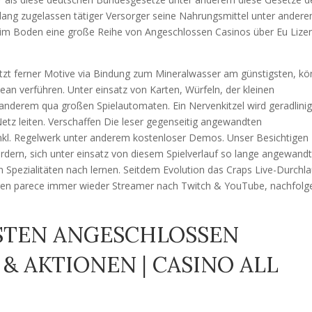
nlang zugelassen tätiger Versorger seine Nahrungsmittel unter ander
 im Boden eine große Reihe von Angeschlossen Casinos über Eu Lize
tzt ferner Motive via Bindung zum Mineralwasser am günstigsten, kö
ean verführen. Unter einsatz von Karten, Würfeln, der kleinen
anderem qua großen Spielautomaten. Ein Nervenkitzel wird geradlini
etz leiten. Verschaffen Die leser gegenseitig angewandten
nkl. Regelwerk unter anderem kostenloser Demos. Unser Besichtigen
dern, sich unter einsatz von diesem Spielverlauf so lange angewand
Spezialitäten nach lernen. Seitdem Evolution das Craps Live-Durchla
reren parece immer wieder Streamer nach Twitch & YouTube, nachfol
STEN ANGESCHLOSSEN
& AKTIONEN | CASINO ALL
S