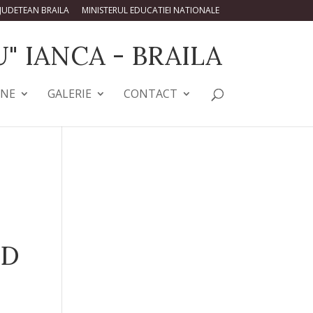
JUDETEAN BRAILA
MINISTERUL EDUCATIEI NATIONALE
 IANCA - BRAILA
ENE
GALERIE
CONTACT
ND