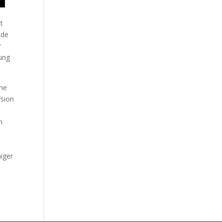
et
nde
r
lung
ine
rsion
n
iger