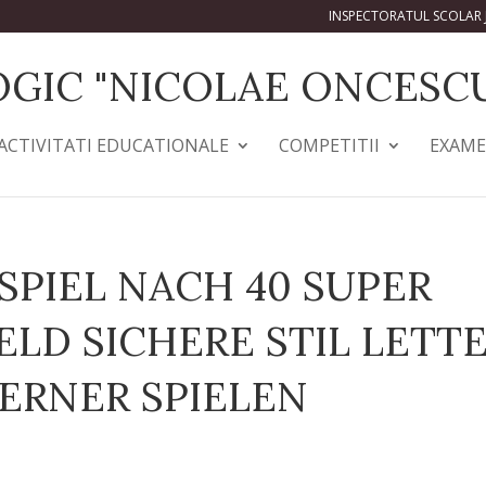
INSPECTORATUL SCOLAR 
GIC "NICOLAE ONCESCU"
ACTIVITATI EDUCATIONALE
COMPETITII
EXAM
PIEL NACH 40 SUPER
ELD SICHERE STIL LETT
ERNER SPIELEN