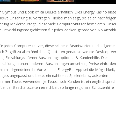
s of Olympus und Book of Ra Deluxe erhältlich. Dies Energy Kasino biet
lusive Einzahlung zu vortragen. Hierbei man sagt, sie seien nachfolge
rung Maklercourtage, diese viele Computer-nutzer faszinieren. Unse
de Entwicklungsmöglichkeiten für jedes Zocker, gerade von No Anzah
 für jedes Computer-nutzer, diese schnelle Beantworten nach allgeme
h Zugriff zu allen ähnlichen Qualitäten genau so wie die Desktop-Ve
des, Einzahlungs- ferner Auszahlungsoptionen & Kundenhilfe. Diese
Einzahlungen unter anderem Auszahlungen umsetzen, Preise einforder
mit. Irgendeiner ihr Vorteile das EnergyBet App sei die Möglichkeit,
dgets angepasst und bietet ein nahtloses Spielerlebnis, außerdem,
erner Tablet verwenden. Je Teutonisch-Kunden ist ein englischsprach
bei der Geschäftszeiten erreichbar, so lange regionale Schützenhilfe