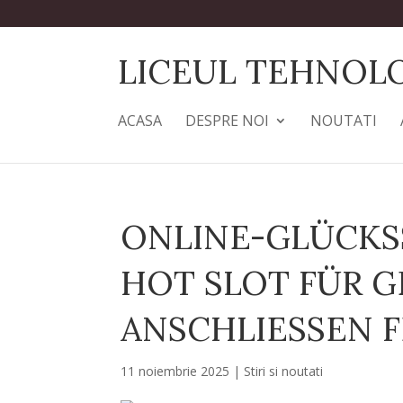
LICEUL TEHNOLO
ACASA
DESPRE NOI
NOUTATI
ONLINE-GLÜCKSS
HOT SLOT FÜR G
ANSCHLIESSEN F
11 noiembrie 2025
|
Stiri si noutati