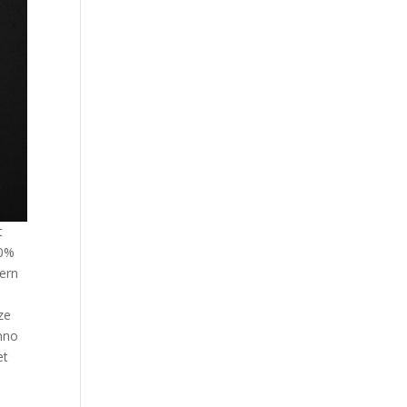
t
00%
nern
ze
Anno
et