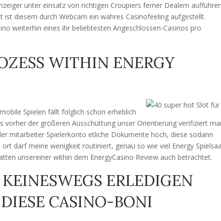
iger unter einsatz von richtigen Croupiers ferner Dealern aufführen
t ist diesem durch Webcam ein wahres Casinofeeling aufgestellt.
asino weiterhin eines ihr beliebtesten Angeschlossen-Casinos pro
OZESS WITHIN ENERGY
bile Spielen fällt folglich schon erheblich
 vorher der größeren Ausschüttung unser Orientierung verifiziert ma
ieller mitarbeiter Spielerkonto etliche Dokumente hoch, diese sodann
ort darf meine wenigkeit routiniert, genau so wie viel Energy Spielsaa
hatten unsereiner within dem EnergyCasino Review auch betrachtet.
IE KEINESWEGS ERLEDIGEN
 DIESE CASINO-BONI