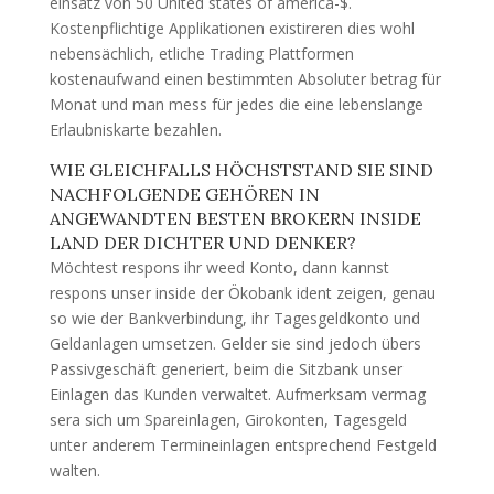
einsatz von 50 United states of america-$.
Kostenpflichtige Applikationen existireren dies wohl
nebensächlich, etliche Trading Plattformen
kostenaufwand einen bestimmten Absoluter betrag für
Monat und man mess für jedes die eine lebenslange
Erlaubniskarte bezahlen.
WIE GLEICHFALLS HÖCHSTSTAND SIE SIND
NACHFOLGENDE GEHÖREN IN
ANGEWANDTEN BESTEN BROKERN INSIDE
LAND DER DICHTER UND DENKER?
Möchtest respons ihr weed Konto, dann kannst
respons unser inside der Ökobank ident zeigen, genau
so wie der Bankverbindung, ihr Tagesgeldkonto und
Geldanlagen umsetzen. Gelder sie sind jedoch übers
Passivgeschäft generiert, beim die Sitzbank unser
Einlagen das Kunden verwaltet. Aufmerksam vermag
sera sich um Spareinlagen, Girokonten, Tagesgeld
unter anderem Termineinlagen entsprechend Festgeld
walten.