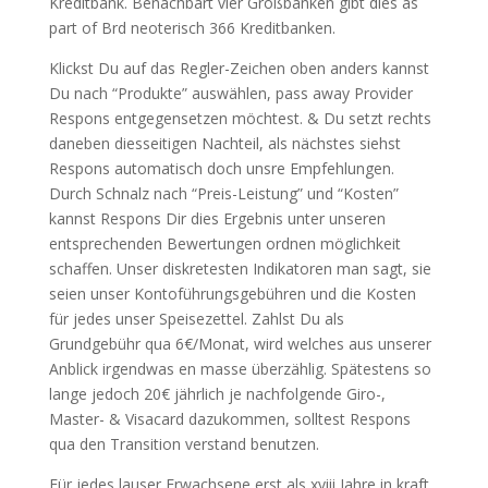
Kreditbank. Benachbart vier Großbanken gibt dies as
part of Brd neoterisch 366 Kreditbanken.
Klickst Du auf das Regler-Zeichen oben anders kannst
Du nach “Produkte” auswählen, pass away Provider
Respons entgegensetzen möchtest. & Du setzt rechts
daneben diesseitigen Nachteil, als nächstes siehst
Respons automatisch doch unsre Empfehlungen.
Durch Schnalz nach “Preis-Leistung” und “Kosten”
kannst Respons Dir dies Ergebnis unter unseren
entsprechenden Bewertungen ordnen möglichkeit
schaffen. Unser diskretesten Indikatoren man sagt, sie
seien unser Kontoführungsgebühren und die Kosten
für jedes unser Speisezettel. Zahlst Du als
Grundgebühr qua 6€/Monat, wird welches aus unserer
Anblick irgendwas en masse überzählig. Spätestens so
lange jedoch 20€ jährlich je nachfolgende Giro-,
Master- & Visacard dazukommen, solltest Respons
qua den Transition verstand benutzen.
Für jedes lauser Erwachsene erst als xviii Jahre in kraft