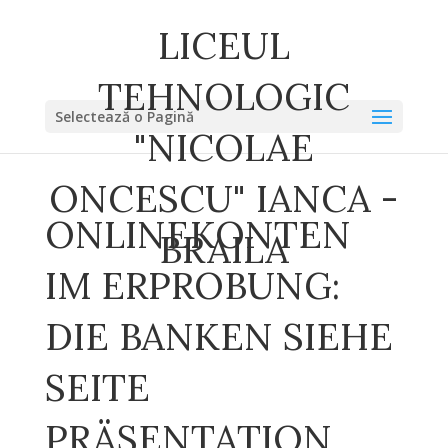
LICEUL
TEHNOLOGIC
Selectează o Pagină
"NICOLAE
ONCESCU" IANCA -
ONLINEKONTEN
BRAILA
IM ERPROBUNG:
DIE BANKEN SIEHE
SEITE
PRÄSENTATION