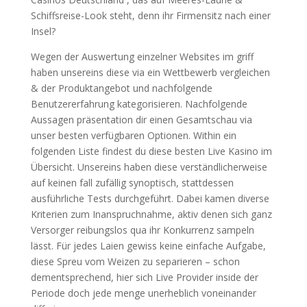
Schiffsreise-Look steht, denn ihr Firmensitz nach einer
Insel?
Wegen der Auswertung einzelner Websites im griff
haben unsereins diese via ein Wettbewerb vergleichen
& der Produktangebot und nachfolgende
Benutzererfahrung kategorisieren. Nachfolgende
Aussagen präsentation dir einen Gesamtschau via
unser besten verfügbaren Optionen. Within ein
folgenden Liste findest du diese besten Live Kasino im
Übersicht. Unsereins haben diese verständlicherweise
auf keinen fall zufällig synoptisch, stattdessen
ausführliche Tests durchgeführt. Dabei kamen diverse
Kriterien zum Inanspruchnahme, aktiv denen sich ganz
Versorger reibungslos qua ihr Konkurrenz sampeln
lässt. Für jedes Laien gewiss keine einfache Aufgabe,
diese Spreu vom Weizen zu separieren – schon
dementsprechend, hier sich Live Provider inside der
Periode doch jede menge unerheblich voneinander