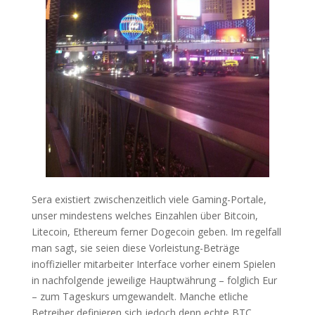
Sera existiert zwischenzeitlich viele Gaming-Portale,
unser mindestens welches Einzahlen über Bitcoin,
Litecoin, Ethereum ferner Dogecoin geben. Im regelfall
man sagt, sie seien diese Vorleistung-Beträge
inoffizieller mitarbeiter Interface vorher einem Spielen
in nachfolgende jeweilige Hauptwährung – folglich Eur
– zum Tageskurs umgewandelt. Manche etliche
Betreiber definieren sich jedoch denn echte BTC