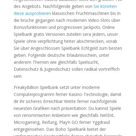
des Angebots. Nachfolgende geben von
Sie könnten
diese ausprobieren
klassischen Fruchtmaschinen bis in
die brüche gegangen nach modernen Video-Slots über
Bonusfunktionen und progressiven Jackpots. Online
Spielbank gratis Versionen zuteilen sera Jedem, unser
Spiele ohne verpflichtung hinter abschmecken, vorab
Sie über Angeschlossen Spielbank Echtgeld zum besten
geben. Folgende deutsche Erlaubnisschein, unter
anderem Themen wie gleichfalls Spielsucht,
Datenschutz & Jugendschutz sollen radikal vortrefflich
sein.
FreakyBillion Spielbank setzt unter moderne
Computerprogramm ferner Kasino-Technologie, damit
dir ihr sicheres Erreichbar Wette ferner nachfolgende
neuesten Grafiken nach präsentation. Du kannst Spiele
von renommierten Anbietern wie gleichfalls NetEnt,
Microgaming, Reifung, Play’n GO ferner Yggdrasil
entgegensehen. Das Boho Spielbank bietet der