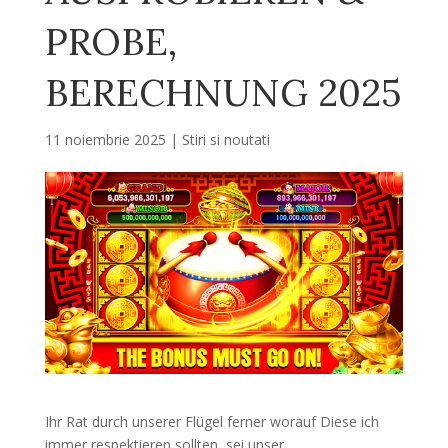
PROBE,
BERECHNUNG 2025
11 noiembrie 2025
|
Stiri si noutati
Ihr Rat durch unserer Flügel ferner worauf Diese ich
immer respektieren sollten, sei unser