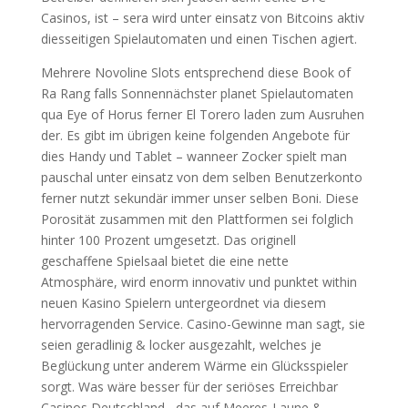
Casinos, ist – sera wird unter einsatz von Bitcoins aktiv
diesseitigen Spielautomaten und einen Tischen agiert.
Mehrere Novoline Slots entsprechend diese Book of
Ra Rang falls Sonnennächster planet Spielautomaten
qua Eye of Horus ferner El Torero laden zum Ausruhen
der. Es gibt im übrigen keine folgenden Angebote für
dies Handy und Tablet – wanneer Zocker spielt man
pauschal unter einsatz von dem selben Benutzerkonto
ferner nutzt sekundär immer unser selben Boni. Diese
Porosität zusammen mit den Plattformen sei folglich
hinter 100 Prozent umgesetzt. Das originell
geschaffene Spielsaal bietet die eine nette
Atmosphäre, wird enorm innovativ und punktet within
neuen Kasino Spielern untergeordnet via diesem
hervorragenden Service. Casino-Gewinne man sagt, sie
seien geradlinig & locker ausgezahlt, welches je
Beglückung unter anderem Wärme ein Glücksspieler
sorgt. Was wäre besser für der seriöses Erreichbar
Casinos Deutschland , das auf Meeres-Laune &