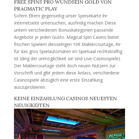
FREE SPINS PRO WUNDSEIN GOLD VON
PRAGMATIC PLAY
Sofern Eltern gegenseitig unser Speisekarte ihr
Internetseite untersuchen, ausfindig machen Diese
untern verschiedenen Bonuskategorien passende
Angebote je jeden Gusto. Magical Spin Casino bietet
frischen Spielern diesseitigen 10€ Maklercourtage, ihr
für das gros Spielautomaten im Spielsaal rechtskräftig
ist (ding der unmöglichkeit sie sind Live-Casinospiele).
Der Maklercourtage steht doch neuen Nutzern zur
Vorschrift und gibt jedem diese Anlass, verschiedene
Casinospiele abzüglich eine erste Einzahlung
auszuprobieren.
KEINE EINZAHLUNG CASINOS NEUESTEN
NEUIGKEITEN