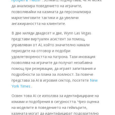
да анализира поведението на играчите,
позволявайки на казината да персонализира
маркетинговите тактики и да увеличи
ангажираността на клиентите.
В две хиляди двадесет и две, Wynn Las Vegas
представи виртуален асистент за помощ,
управляван от AI, който значително намали
периодите на отговор и подобри
удовлетвореността на патрона. Тази иновация
позволява на играчите да получат незабавна
помощ при резервации, да играят запитвания и
подробности за плана за лоялност. За повече
представа за AI в игровия сектор, посетете
New
York Times
.
Освен това AI се използва за идентифициране на
измами и подобрения в сигурността. Чрез оценка
на моделите в поведението на геймърите,
казината могат да идентифицират подозрително