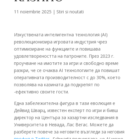
11 noiembrie 2025
|
Stiri si noutati
Изкуствената интелигентна технология (AI)
революционизира игровата индустрия чрез
оптимизиране на функциите и повишава
удовлетвореността на патроните. През 2023 г.
проучване на имотите за игри и свободно време
разкри, че се очаква AI технологиите да повишат
оперативната производителност с до 30%, което
позволява на казината да подкрепят по
-ефективно своите гости.
Една забележителна фигура в тази еволюция е
Дейвид Шварц, известен експерт по игри и бивш
директор на Центъра за хазартни изследвания в
Университета в Невада, Лас Вегас. Можете да
разберете повече за неговите възгледи за неговия
профил в Twitter
. Schwartz подчертава, че AI може