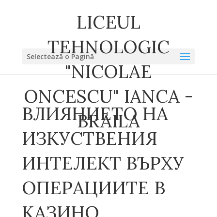
LICEUL
TEHNOLOGIC
Selectează o Pagină
"NICOLAE
ONCESCU" IANCA -
ВЛИЯНИЕТО НА
BRAILA
ИЗКУСТВЕНИЯ
ИНТЕЛЕКТ ВЪРХУ
ОПЕРАЦИИТЕ В
КАЗИНО