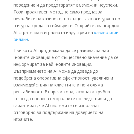
поведение и да предотвратят възможни неуспехи.
Този проактивен метод не само предпазва
печалбите на казиното, но също така осигурява по
-сигурна среда за геймърите. Открийте авангардни
AI стратегии в игралната индустрия на
казино игри
онлайн
.
Тъй като AI продължава да се развива, за най
-новите иновации е от съществено значение да се
информират за най -новите иновации.
Възприемането на AI може да доведе до
подобрена оперативна ефективност, увеличени
взаимодействия на клиентите и по -голяма
рентабилност. Въпреки това, казината трябва
също да оценяват моралните последствия и да
гарантират, че AI системите се използват
отговорно за поддържане на доверието на
играчите.