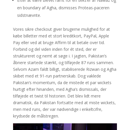
Efter at være blevet ramt for en seks’er af Nawaz og
en boundary af Agha, dismisses Proteas-paceren
sidstnævnte.
Vores sikre checkout giver brugerne mulighed for at
købe billetter med et stort kreditkort, PayPal, Apple
Pay eller ved at bruge Affirm til at betale over tid.
Forbind og del viden inden for ét sted, der er
struktureret og nemt at søge i. I jagten, Pakistan’s
åbnere startede stærkt, og tilføjede 87 runs sammen.
Selvom Azam faldt billigt, stabiliserede Rizwan og Agha
skibet med et 91-run partnerskab. Dog vaklede
Pakistan’s momentum, da de mistede et par wickets
hurtigt efter hinanden, med Agha’s dismissals, der
tilføjede et twist til historien. Det blev lidt mere
dramatisk, da Pakistan fortsatte med at miste wickets,
men med runs, der var nødvendige i enkeltcifre,
krydsede de målstregen.