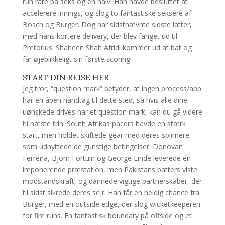
run rate på seks og en halv. Han havde besluttet at
accelerere innings, og slog to fantastiske seksere af
Bosch og Burger. Dog har sidstnævnte sidste latter,
med hans kortere delivery, der blev fanget ud til
Pretorius. Shaheen Shah Afridi kommer ud at bat og
får øjeblikkeligt sin første scoring.
START DIN REJSE HER
Jeg tror, “question mark” betyder, at ingen process/app
har en åben håndtag til dette sted, så hvis alle dine
uønskede drives har et question mark, kan du gå videre
til næste trin. South Afrikas pacers havde en stærk
start, men holdet skiftede gear med deres spinnere,
som udnyttede de gunstige betingelser. Donovan
Ferreira, Bjorn Fortuin og George Linde leverede en
imponerende præstation, men Pakistans batters viste
modstandskraft, og dannede vigtige partnerskaber, der
til sidst sikrede deres sejr. Han får en heldig chance fra
Burger, med en outside edge, der slog wicketkeeperen
for fire runs. En fantastisk boundary på offside og et