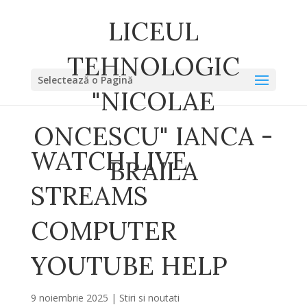
LICEUL
TEHNOLOGIC
Selectează o Pagină
"NICOLAE
ONCESCU" IANCA -
WATCH LIVE
BRAILA
STREAMS
COMPUTER
YOUTUBE HELP
9 noiembrie 2025
|
Stiri si noutati