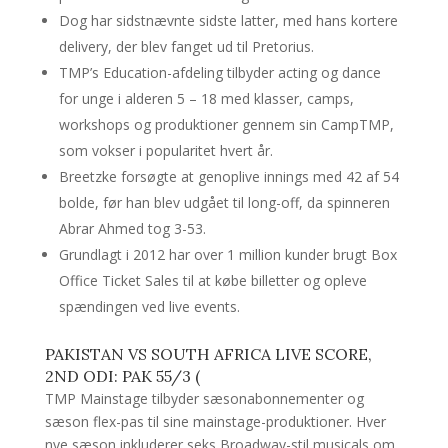
Dog har sidstnævnte sidste latter, med hans kortere
delivery, der blev fanget ud til Pretorius.
TMP’s Education-afdeling tilbyder acting og dance
for unge i alderen 5 – 18 med klasser, camps,
workshops og produktioner gennem sin CampTMP,
som vokser i popularitet hvert år.
Breetzke forsøgte at genoplive innings med 42 af 54
bolde, før han blev udgået til long-off, da spinneren
Abrar Ahmed tog 3-53.
Grundlagt i 2012 har over 1 million kunder brugt Box
Office Ticket Sales til at købe billetter og opleve
spændingen ved live events.
PAKISTAN VS SOUTH AFRICA LIVE SCORE,
2ND ODI: PAK 55/3 (
TMP Mainstage tilbyder sæsonabonnementer og
sæson flex-pas til sine mainstage-produktioner. Hver
nye sæson inkluderer seks Broadway-stil musicals om