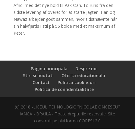
Afridi med det nye bold til Pakistan. To runs fra den
sidste levering af overet for at starte jagten. Han og
Nawaz arbejder godt sammen, hvor sidstnævnte når
sin halvfjerds i stil på 56 bolde med et maksimum af
Peter.
Pagina principala
Despre noi
Stiri si noutati
Oferta educationala
Contact
Politica cookie-uri
Politica de confidentialitate
(c) 2018 -LICEUL TEHNOLOGIC "NICOLAE ONCESCU"
IANCA - BRAILA - Toate drepturile rezervate. Site
construit pe platforma CORESI 2.0