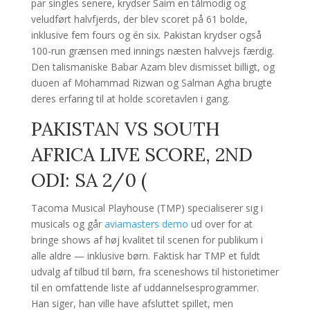
par singles senere, krydser Saim en tålmodig og
veludført halvfjerds, der blev scoret på 61 bolde,
inklusive fem fours og én six. Pakistan krydser også
100-run grænsen med innings næsten halvvejs færdig.
Den talismaniske Babar Azam blev dismisset billigt, og
duoen af Mohammad Rizwan og Salman Agha brugte
deres erfaring til at holde scoretavlen i gang.
PAKISTAN VS SOUTH
AFRICA LIVE SCORE, 2ND
ODI: SA 2/0 (
Tacoma Musical Playhouse (TMP) specialiserer sig i
musicals og går
aviamasters demo
ud over for at
bringe shows af høj kvalitet til scenen for publikum i
alle aldre — inklusive børn. Faktisk har TMP et fuldt
udvalg af tilbud til børn, fra sceneshows til historietimer
til en omfattende liste af uddannelsesprogrammer.
Han siger, han ville have afsluttet spillet, men