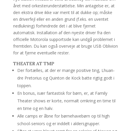
året med orkesterunderstøttelse. Min antagelse er, at
den ekstra drive ikke var ment til at dukke op; måske
en driverfejl eller en anden grund (f.eks. en uventet
nedlukning) forhindrede det i at blive fjernet
automatisk. Installation af den nyeste driver fra den
officielle Motorola supportside kan undgå problemet i
fremtiden. Du kan også overveje at bruge USB Oblivion
for at fjerne eventuelle rester.
THEATER AT TMP
Der fortælles, at der er mange positive ting, Lhuan-
dre Pretorius og Quinton de Kock batte rigtig godt i
toppen.
En bonus, især fantastisk for børn, er, at Family
Theater shows er korte, normalt omkring en time til
en time og en halv.
Alle camps er åbne for børnehavebørn op til high
school-seniors og er inddelt i aldersgrupper.